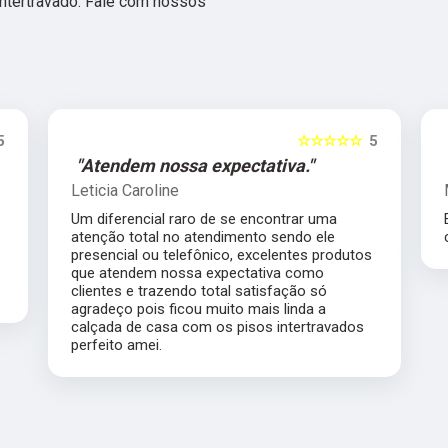
ntertravado. Fale com nossos
☆☆☆☆☆
5
ossa expectativa."
"Excelente empresa.
ne
Margaret Takizawa
l raro de se encontrar uma
Excelente empresa, supe
 no atendimento sendo ele
com prazo e preço justo
telefônico, excelentes produtos
nossa expectativa como
zendo total satisfação só
ficou muito mais linda a
sa com os pisos intertravados