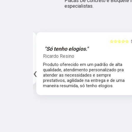
Placas De Concreto e Bloquete I
especialistas.
☆☆☆☆☆
5
Só tenho elogios."
"Atendem n
cardo Resino
Leticia Caroli
oduto oferecido em um padrão de alta
Um diferencia
‹
alidade, atendimento personalizado pra
atenção total
ender as necessidades e sempre prestativos,
presencial ou 
ilidade na entrega e de uma maneira resumida,
que atendem 
tenho elogios.
clientes e tra
agradeço pois 
calçada de ca
perfeito amei.