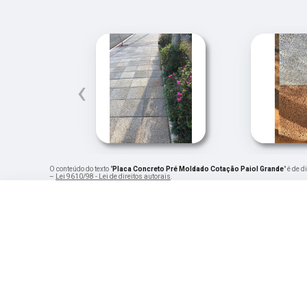
‹
O conteúdo do texto "
Placa Concreto Pré Moldado Cotação Paiol Grande
" é de 
–
Lei 9610/98 - Lei de direitos autorais
.