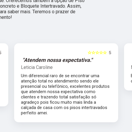
ade. Oferecemos também a opção de Piso
oncreto e Bloquete Intertravado. Assim,
para saber mais. Teremos o prazer de
mento!
☆☆☆☆☆
5
ndem nossa expectativa."
"Excelente e
ia Caroline
Margaret Takiz
ferencial raro de se encontrar uma
Excelente empre
ão total no atendimento sendo ele
com prazo e preç
ncial ou telefônico, excelentes produtos
tendem nossa expectativa como
tes e trazendo total satisfação só
eço pois ficou muito mais linda a
da de casa com os pisos intertravados
to amei.