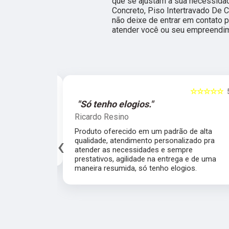
que se ajustam a sua necessid
Concreto, Piso Intertravado De C
não deixe de entrar em contato 
atender você ou seu empreendi
☆☆☆☆☆
5
"Só tenho elogios."
"Ate
Ricardo Resino
Letic
Produto oferecido em um padrão de alta
Um di
‹
qualidade, atendimento personalizado pra
atenç
atender as necessidades e sempre prestativos,
prese
agilidade na entrega e de uma maneira resumida,
que a
só tenho elogios.
clien
agrad
calça
perfei