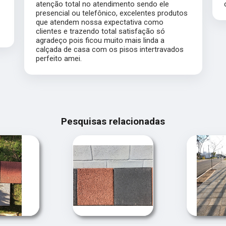
to sendo ele
com prazo e preço justo, super recom
xcelentes produtos
ativa como
atisfação só
ais linda a
os intertravados
Pesquisas relacionadas