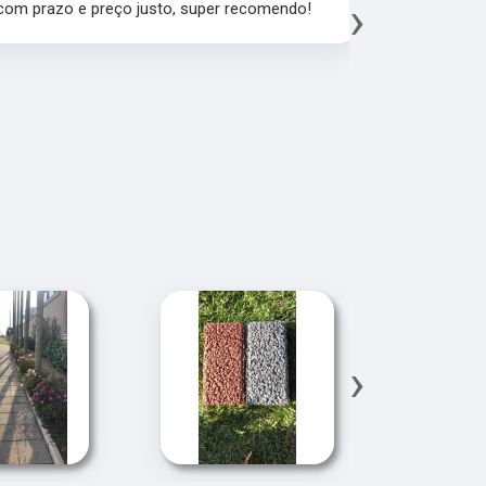
›
endo!
material, agradeço todo a cimentpav pelo
fábrica espatular e muito sucesso no
mercado.
›