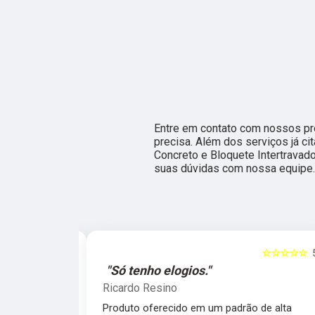
Entre em contato com nossos pro
precisa. Além dos serviços já 
Concreto e Bloquete Intertravado
suas dúvidas com nossa equipe.
☆☆☆☆☆
5
gios."
"Atendem nossa expect
Leticia Caroline
do em um padrão de alta
Um diferencial raro de se 