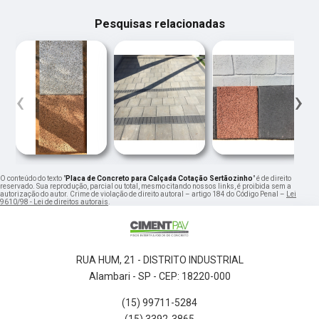
Pesquisas relacionadas
‹
›
O conteúdo do texto "
Placa de Concreto para Calçada Cotação Sertãozinho
" é de direito
reservado. Sua reprodução, parcial ou total, mesmo citando nossos links, é proibida sem a
autorização do autor. Crime de violação de direito autoral – artigo 184 do Código Penal –
Lei
9610/98 - Lei de direitos autorais
.
RUA HUM, 21 - DISTRITO INDUSTRIAL
Alambari - SP - CEP: 18220-000
(15) 99711-5284