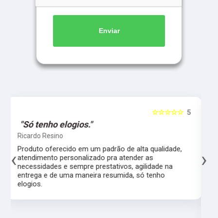
Enviar
5
☆☆☆☆☆
5
"Atendem nossa expectativa."
Leticia Caroline
Um diferencial raro de se encontrar uma atenção
‹
›
total no atendimento sendo ele presencial ou
telefônico, excelentes produtos que atendem
nossa expectativa como clientes e trazendo total
satisfação só agradeço pois ficou muito mais
linda a calçada de casa com os pisos
intertravados perfeito amei.