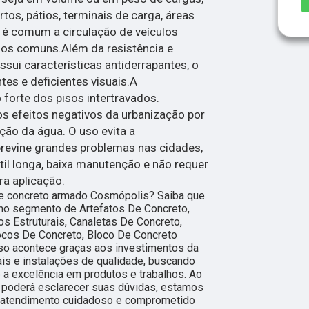
os, pátios, terminais de carga, áreas
e é comum a circulação de veículos
 os comuns.Além da resistência e
ssui características antiderrapantes, o
tes e deficientes visuais.A
 forte dos pisos intertravados.
 efeitos negativos da urbanização por
ação da água. O uso evita a
previne grandes problemas nas cidades,
il longa, baixa manutenção e não requer
a aplicação.
e concreto armado Cosmópolis? Saiba que
 no segmento de Artefatos De Concreto,
s Estruturais, Canaletas De Concreto,
locos De Concreto, Bloco De Concreto
Isso acontece graças aos investimentos da
is e instalações de qualidade, buscando
 a excelência em produtos e trabalhos. Ao
 poderá esclarecer suas dúvidas, estamos
m atendimento cuidadoso e comprometido