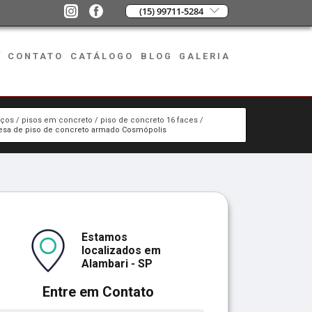
(15) 99711-5284
CONTATO
CATÁLOGO
BLOG
GALERIA
iços
pisos em concreto
piso de concreto 16 faces
sa de piso de concreto armado Cosmópolis
Estamos
localizados em
Alambari - SP
Entre em Contato