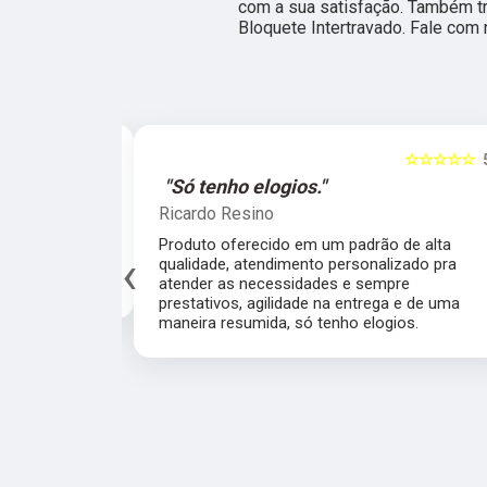
com a sua satisfação. Também t
Bloquete Intertravado. Fale com
☆☆☆☆☆
5
☆☆☆☆☆
al."
"Só tenho elogios."
Ricardo Resino
alidade de
Produto oferecido em um padrão de alta
‹
av pelo fábrica
qualidade, atendimento personalizado pra
cado.
atender as necessidades e sempre
prestativos, agilidade na entrega e de uma
maneira resumida, só tenho elogios.