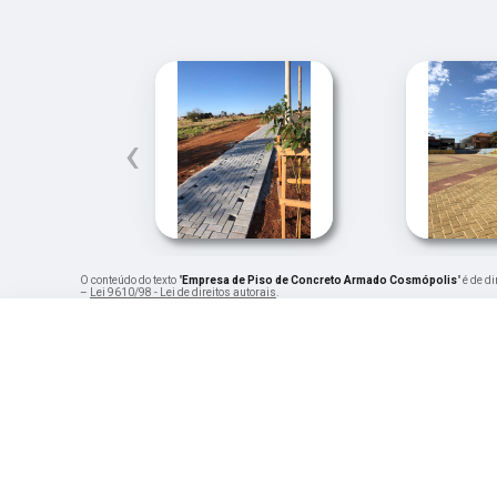
‹
O conteúdo do texto "
Empresa de Piso de Concreto Armado Cosmópolis
" é de d
–
Lei 9610/98 - Lei de direitos autorais
.