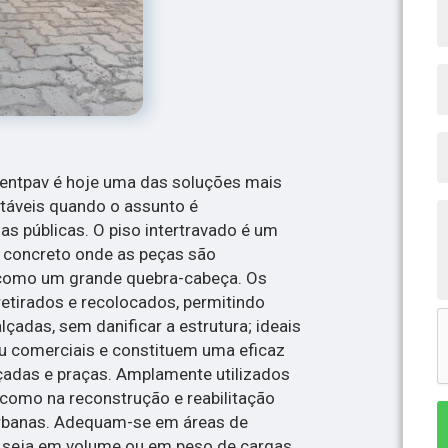
mentpav é hoje uma das soluções mais
ntáveis quando o assunto é
as públicas. O piso intertravado é um
e concreto onde as peças são
 como um grande quebra-cabeça. Os
etirados e recolocados, permitindo
çadas, sem danificar a estrutura; ideais
ou comerciais e constituem uma eficaz
çadas e praças. Amplamente utilizados
, como na reconstrução e reabilitação
urbanas. Adequam-se em áreas de
, seja em volume ou em peso de cargas,