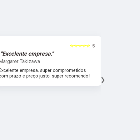
☆☆☆☆☆
5
"Excelente empresa."
"Melhor 
Margaret Takizawa
Leonardo 
Excelente empresa, super comprometidos
Melhor aten
›
com prazo e preço justo, super recomendo!
material, a
espatular e