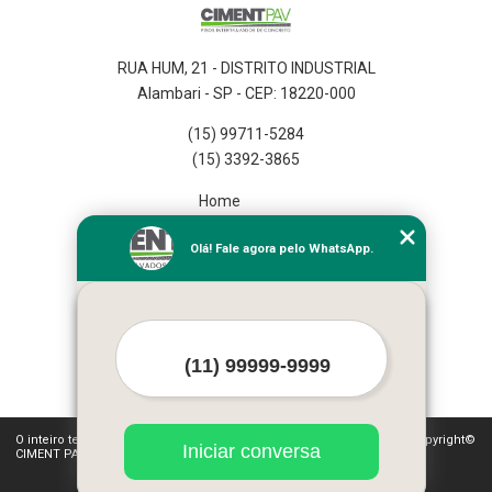
RUA HUM, 21 - DISTRITO INDUSTRIAL
Alambari - SP - CEP: 18220-000
(15) 99711-5284
(15) 3392-3865
Home
Empresa
Olá! Fale agora pelo WhatsApp.
Missão
Serviços
Contato
Mapa do site
Mais Serviços
O inteiro teor deste site está sujeito à proteção de direitos autorais. Copyright©
Iniciar conversa
CIMENT PAV (Lei 9610 de 19/02/1998)