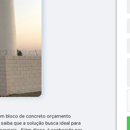
em bloco de concreto orçamento
 saiba que a solução busca ideal para
merciais . Além disso, é conhecido por