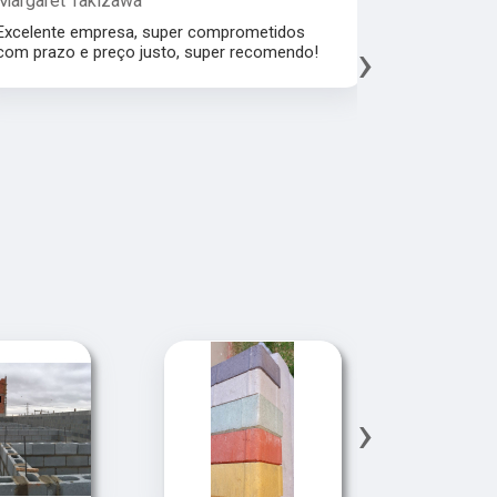
t Takizawa
Leonardo Fragoso
e empresa, super comprometidos
Melhor atendimento,
›
o e preço justo, super recomendo!
material, agradeço 
fábrica espatular e
mercado.
›