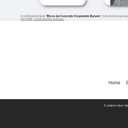
O conteúdo do texto "
Bloco de Concreto Orçamento Barueri
" é de direito reserv
9610/98 - Lei de direitos autorais
.
Home
O inteiro teor d