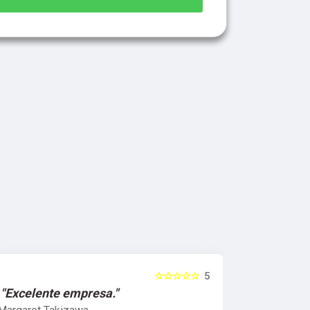
☆☆☆☆☆
5
ente empresa."
"Melhor qualida