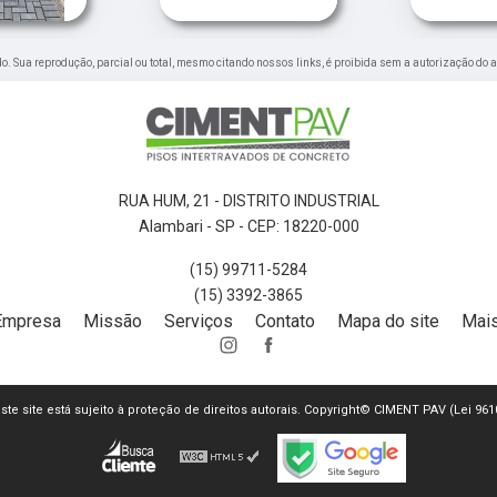
ado. Sua reprodução, parcial ou total, mesmo citando nossos links, é proibida sem a autorização do a
RUA HUM, 21 - DISTRITO INDUSTRIAL
Alambari - SP - CEP: 18220-000
(15) 99711-5284
(15) 3392-3865
Empresa
Missão
Serviços
Contato
Mapa do site
Mais
este site está sujeito à proteção de direitos autorais. Copyright© CIMENT PAV (Lei 96